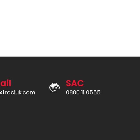
ail
SAC
@trociuk.com
0800 11 0555